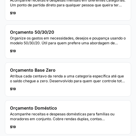
Acompanhe receitas e despesas mensais em diferentes categorias.
Um ponto de partida direto para qualquer pessoa que queira ter
uma visão clara de onde o dinheiro vai a cada mês.
$19
Orçamento 50/30/20
Organize os gastos em necessidades, desejos e poupança usando o
modelo 50/30/20. Útil para quem prefere uma abordagem de
orçamento baseada em percentuais.
$19
Orçamento Base Zero
Atribua cada centavo da renda a uma categoria específica até que
o saldo chegue a zero. Desenvolvido para quem quer controle total
sobre cada real.
$19
Orçamento Doméstico
Acompanhe receitas e despesas domésticas para famílias ou
moradores em conjunto. Cobre rendas duplas, contas
compartilhadas e categorias específicas do lar.
$19