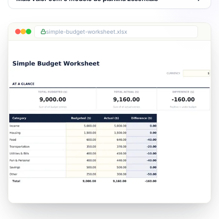
simple-budget-worksheet.xlsx