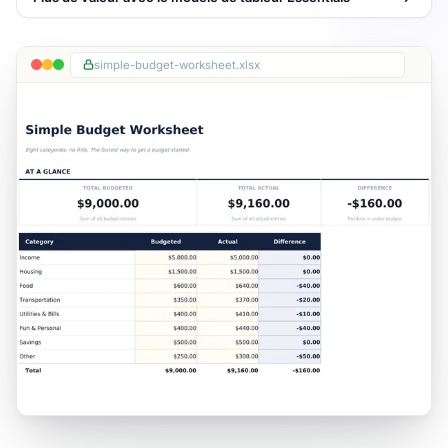
simple-budget-worksheet.xlsx