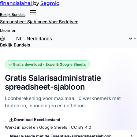
financial
aha!
by
Segmio
Bekijk Bundels
Spreadsheet Sjablonen
Voor Bedrijven
Bronnen
Bekijk Bundels
Gratis download - Excel & Google Sheets
Gratis Salarisadministratie
spreadsheet-sjabloon
Loonberekening voor maximaal 10 werknemers met
brutoloon, inhoudingen en nettoloon.
Download Excel-bestand
Werkt in Excel en Google Sheets ·
CC BY 4.0
Meer waarde met de Essentials-spreadsheetsjabloon