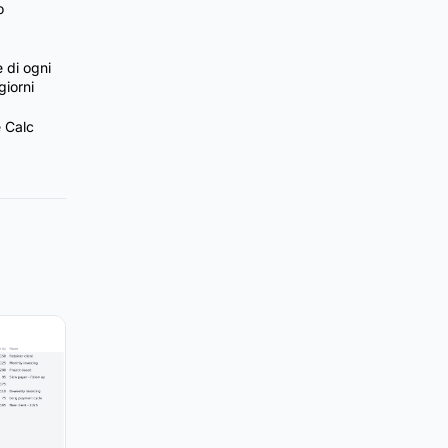
o
 di ogni
giorni
e Calc