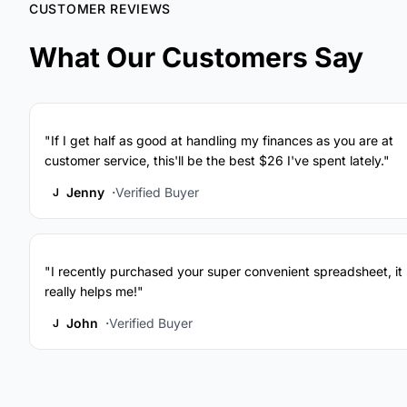
CUSTOMER REVIEWS
What Our Customers Say
"If I get half as good at handling my finances as you are at
customer service, this'll be the best $26 I've spent lately."
Jenny
Verified Buyer
J
"I recently purchased your super convenient spreadsheet, it
really helps me!"
John
Verified Buyer
J