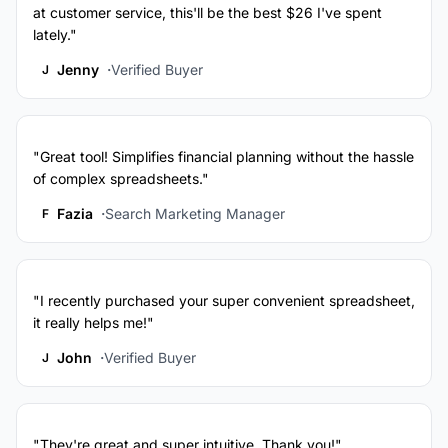
at customer service, this'll be the best $26 I've spent
lately."
Jenny
Verified Buyer
J
"Great tool! Simplifies financial planning without the hassle
of complex spreadsheets."
Fazia
Search Marketing Manager
F
"I recently purchased your super convenient spreadsheet,
it really helps me!"
John
Verified Buyer
J
"They're great and super intuitive. Thank you!"