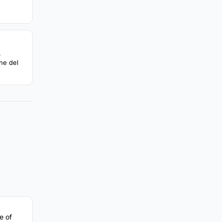
.
,
one del
e of