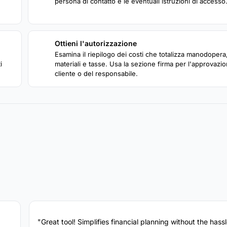
persona di contatto e le eventuali istruzioni di accesso
Ottieni l'autorizzazione
4
Esamina il riepilogo dei costi che totalizza manodopera
i
materiali e tasse. Usa la sezione firma per l'approvazi
cliente o del responsabile.
"Great tool! Simplifies financial planning without the hassl