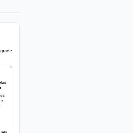
e-grade
plus
r
tes
de
e
uels