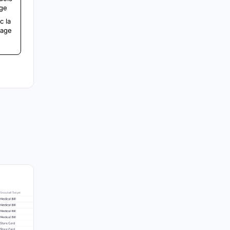
ige
c la
tage