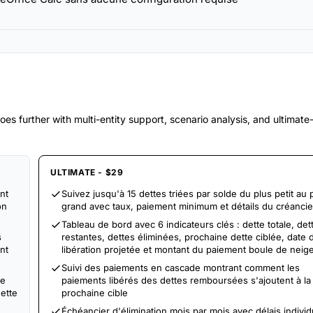
es further with multi-entity support, scenario analysis, and ultimat
ULTIMATE - $29
nt
Suivez jusqu'à 15 dettes triées par solde du plus petit au 
on
grand avec taux, paiement minimum et détails du créancie
Tableau de bord avec 6 indicateurs clés : dette totale, det
s
restantes, dettes éliminées, prochaine dette ciblée, date 
nt
libération projetée et montant du paiement boule de neig
Suivi des paiements en cascade montrant comment les
de
paiements libérés des dettes remboursées s'ajoutent à la
dette
prochaine cible
Échéancier d'élimination mois par mois avec délais individ