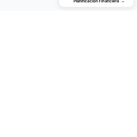
Planificación Financiera
→
financial
aha!
Privacidad por defecto.
PRODUCTO
RECURSOS
Todas las Plantillas
Plantillas gratuitas
Finanzas Personales
Essentials Spreadsheets
Presupuesto
Plantillas Ultimate
Jubilación
Calculadoras Financieras
Paquetes
Fórmulas de Google Sheets