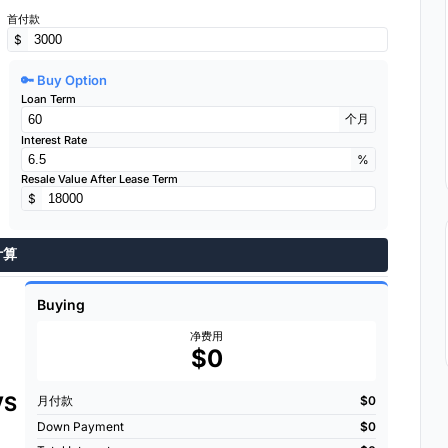
首付款
$
🔑 Buy Option
Loan Term
个月
Interest Rate
%
Resale Value After Lease Term
$
计算
Buying
净费用
$0
VS
月付款
$0
Down Payment
$0