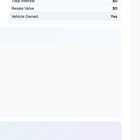
Total Interest
$0
Resale Value
$0
Vehicle Owned
Yes