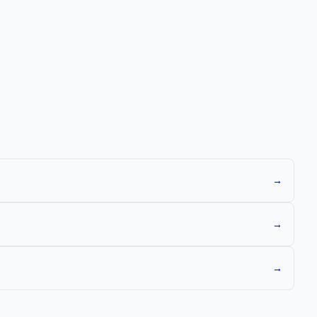
→
→
→