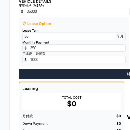
VEHICLE DETAILS
车辆价格 (MSRP)
$
📋 Lease Option
Lease Term
个月
Monthly Payment
$
手续费 + 处置费
$
Leasing
TOTAL COST
$0
月付款
$0
Down Payment
$0