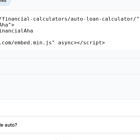
red
/financial-calculators/auto-loan-calculator/"
ha">

.com/embed.min.js" async></script>
de auto?