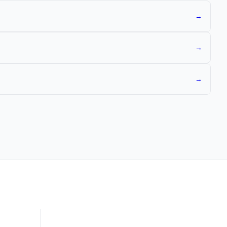
→
→
→