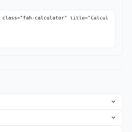
Copiar Código de Inserción
 class="fah-calculator" title="Calcul