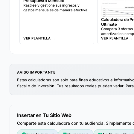
Presupuesto Mensual
Rastree y gestione sus ingresos y
gastos mensuales de manera efectiva.
Calculadora de P
Ultimate
Compara 3 ofertas
amortizacion comple
VER PLANTILLA →
costo total incluye
VER PLANTILLA →
combustible, y seg
depreciacion.
AVISO IMPORTANTE
Estas calculadoras son solo para fines educativos e informati
fiscal o de inversión. Tus resultados reales pueden variar. Para
Insertar en Tu Sitio Web
Comparte esta calculadora con tu audiencia. Simplemente co