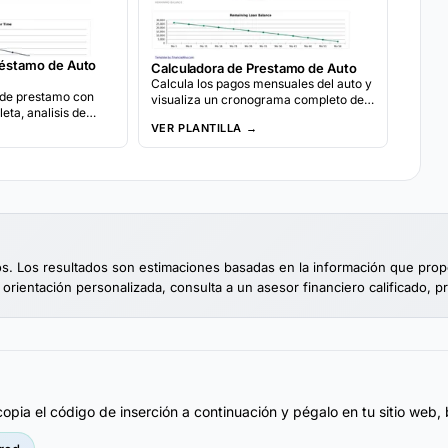
réstamo de Auto
Calculadora de Prestamo de Auto
Calcula los pagos mensuales del auto y
 de prestamo con
visualiza un cronograma completo de
ta, analisis de
amortizacion. Ingresa el precio del
ndo seguro y
VER PLANTILLA →
vehiculo, enganche, tasa y plazo para
uimiento de
ver el desglose de pagos.
vos. Los resultados son estimaciones basadas en la información que pro
 orientación personalizada, consulta a un asesor financiero calificado, p
pia el código de inserción a continuación y pégalo en tu sitio web, 