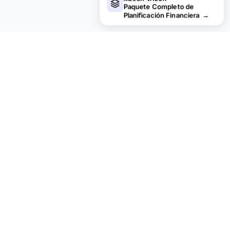
Paquete Completo de
Planificación Financiera
→
¿Buscas plantillas premium?
Nuestras plantillas de pago incluyen paneles avanzados
con múltiples hojas, gráficos nativos de Excel y
actualizaciones continuas.