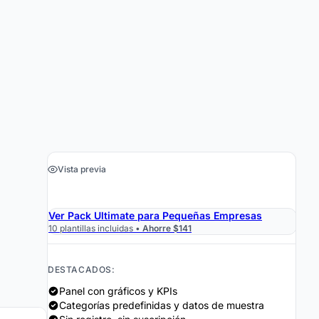
Vista previa
›
Obtener la Hoja de Cálculo $19
Ver Pack Ultimate para Pequeñas Empresas
10 plantillas incluidas •
Ahorre $141
DESTACADOS:
Panel con gráficos y KPIs
Categorías predefinidas y datos de muestra