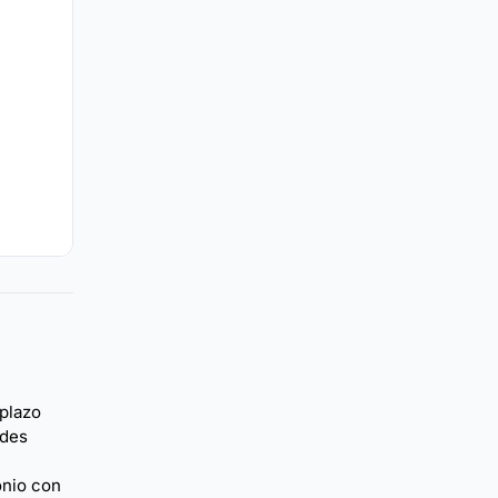
 plazo
ades
onio con