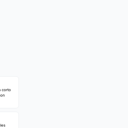
 corto
con
ales