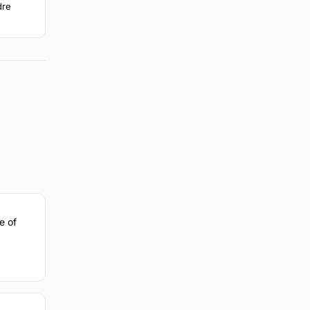
dre
e of