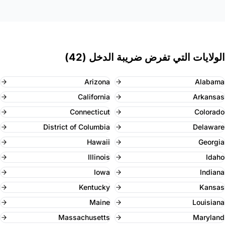
الولايات التي تفرض ضريبة الدخل (42)
Arizona
Alabama
California
Arkansas
Connecticut
Colorado
District of Columbia
Delaware
Hawaii
Georgia
Illinois
Idaho
Iowa
Indiana
Kentucky
Kansas
Maine
Louisiana
Massachusetts
Maryland