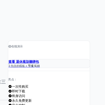
在线演示
›
获取电子表格 $39
查看 退休规划捆绑包
3 包含的模板 •
节省 $38
亮点：
在三
一次性购买
即时下载
终身访问
永久免费更新