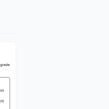
e-grade
和付
和可