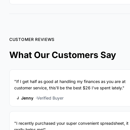
CUSTOMER REVIEWS
What Our Customers Say
"If I get half as good at handling my finances as you are at
customer service, this'll be the best $26 I've spent lately."
Jenny
Verified Buyer
J
"I recently purchased your super convenient spreadsheet, it
really helps me!"