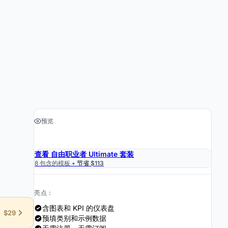
预览
›
获取电子表格 $19
查看 自由职业者 Ultimate 套装
8 包含的模板 •
节省 $113
亮点：
含图表和 KPI 的仪表盘
$29
预填类别和示例数据