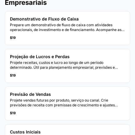
Empresariais
Demonstrativo de Fluxo de Caixa
Prepare um demonstrativo de fluxo de caixa com atividades
operacionais, de investimento e de financiamento. Acompanhe as
entradas e saídas de caixa para visualizar sua posição de caixa
$19
líquido.
Projeção de Lucros e Perdas
Projete receitas, custos e lucro ao longo de um período
determinado. Útil para planejamento empresarial, previsões e
avaliação de cenários financeiros.
$19
Previsão de Vendas
Projete vendas futuras por produto, serviço ou canal. Crie
previsões de receita com premissas de crescimento e ajustes
sazonais.
$19
Custos Iniciais