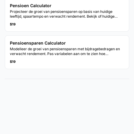
Pensioen Calculator
Projecteer de groei van pensioensparen op basis van huidige
leeftijd, spaartempo en verwacht rendement. Bekijk of huidige
bijdragen aansluiten bij pensioentijdlijndoelen.
$19
Pensioensparen Calculator
Modelleer de groei van pensioensparen met bijdragebedragen en
verwacht rendement. Pas variabelen aan om te zien hoe
wijzigingen het geprojecteerde saldo bij pensioen beinvloeden.
$19