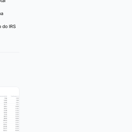
tal
na
o do IRS