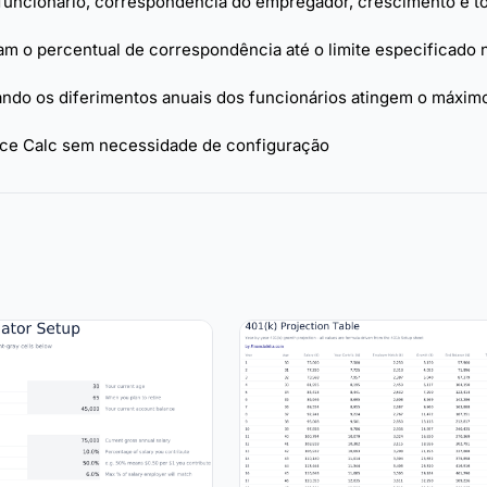
 funcionário, correspondência do empregador, crescimento e to
m o percentual de correspondência até o limite especificado 
uando os diferimentos anuais dos funcionários atingem o máxim
fice Calc sem necessidade de configuração