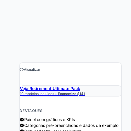
Visualizar
›
Obter a Planilha $19
Veja Retirement Ultimate Pack
10 modelos incluidos •
Economize $141
DESTAQUES:
Painel com gráficos e KPIs
Categorias pré-preenchidas e dados de exemplo