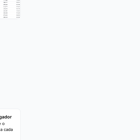
egador
e o
 a cada