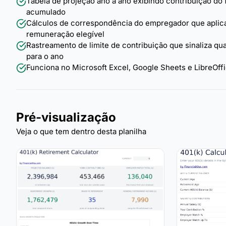
Tabela de projeção ano a ano exibindo contribuição do
acumulado
Cálculos de correspondência do empregador que aplica
remuneração elegível
Rastreamento de limite de contribuição que sinaliza q
para o ano
Funciona no Microsoft Excel, Google Sheets e LibreOf
Pré-visualização
Veja o que tem dentro desta planilha