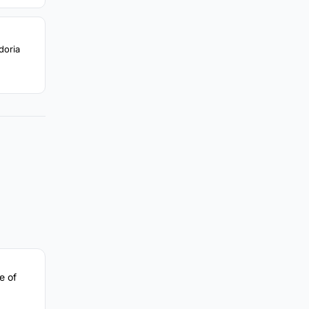
doria
e of