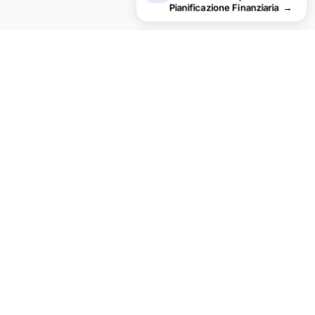
Pianificazione Finanziaria
→
Cerchi modelli di fogli di calcolo
premium?
I nostri modelli a pagamento includono dashboard multi-
foglio avanzate, grafici nativi Excel e aggiornamenti
continui.