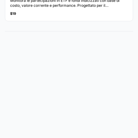
Monitora le partecipazioni in ETF e fondi indicizzati con base di
costo, valore corrente e performance. Progettato per il
monitoraggio di portafogli di investimento passivi.
$19