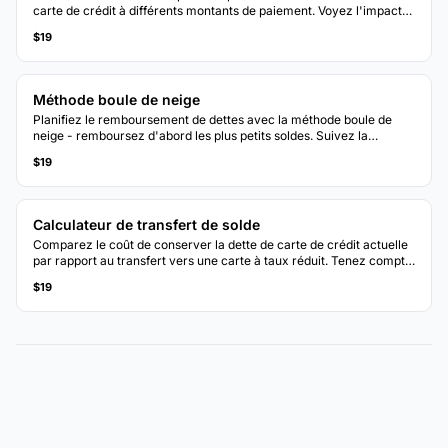
carte de crédit à différents montants de paiement. Voyez l'impact
de payer plus que le minimum chaque mois.
$19
Méthode boule de neige
Planifiez le remboursement de dettes avec la méthode boule de
neige - remboursez d'abord les plus petits soldes. Suivez la
progression à mesure que chaque dette est éliminée et que les
$19
paiements sont transférés à la suivante.
Calculateur de transfert de solde
Comparez le coût de conserver la dette de carte de crédit actuelle
par rapport au transfert vers une carte à taux réduit. Tenez compte
des frais de transfert, des taux promotionnels et des délais de
$19
remboursement.