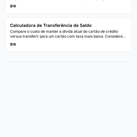
conforme cada dívida é eliminada e os pagamentos passam para a
$19
próxima.
Calculadora de Transferência de Saldo
Compare o custo de manter a dívida atual do cartão de crédito
versus transferir para um cartão com taxa mais baixa. Considere
taxas de transferência, taxas promocionais e prazos de
$19
pagamento.