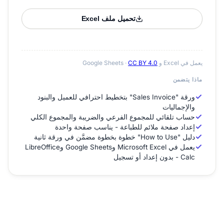
تحميل ملف Excel
يعمل في Excel و Google Sheets ·
CC BY 4.0
ماذا يتضمن
ورقة "Sales Invoice" بتخطيط احترافي للعميل والبنود
والإجماليات
حساب تلقائي للمجموع الفرعي والضريبة والمجموع الكلي
إعداد صفحة ملائم للطباعة - يناسب صفحة واحدة
دليل "How to Use" خطوة بخطوة مضمَّن في ورقة ثانية
يعمل في Microsoft Excel وGoogle Sheets وLibreOffice
Calc - بدون إعداد أو تسجيل