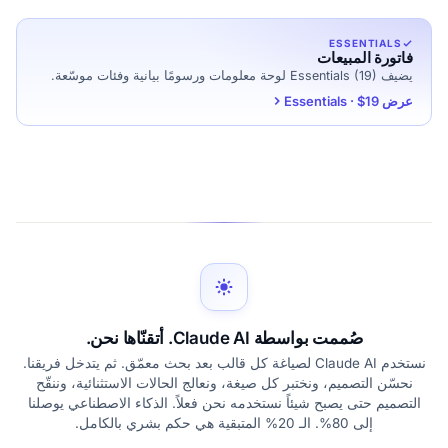
ESSENTIALS
فاتورة المبيعات
يضيف Essentials (19) لوحة معلومات ورسومًا بيانية وفئات موسّعة.
عرض Essentials · $19
صُممت بواسطة Claude AI. أتقنّاها نحن.
نستخدم Claude AI لصياغة كل قالب بعد بحث معمّق. ثم يتدخل فريقنا.
نحسّن التصميم، ونختبر كل صيغة، ونعالج الحالات الاستثنائية، وننقّح
التصميم حتى يصبح شيئاً نستخدمه نحن فعلاً. الذكاء الاصطناعي يوصلنا
إلى 80%. الـ 20% المتبقية هي حكم بشري بالكامل.