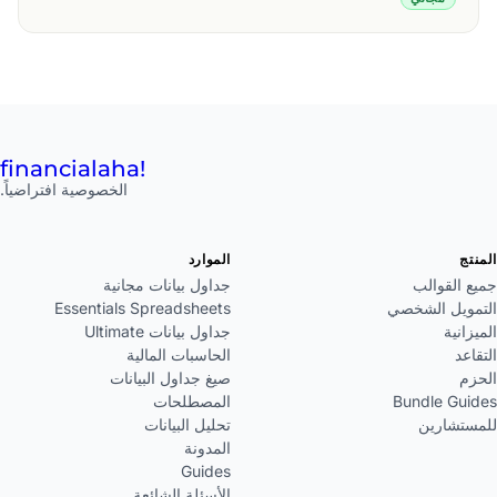
financial
aha!
الخصوصية افتراضياً.
المنتج
الموارد
جميع القوالب
جداول بيانات مجانية
التمويل الشخصي
Essentials Spreadsheets
الميزانية
جداول بيانات Ultimate
التقاعد
الحاسبات المالية
الحزم
صيغ جداول البيانات
Bundle Guides
المصطلحات
للمستشارين
تحليل البيانات
المدونة
Guides
الأسئلة الشائعة