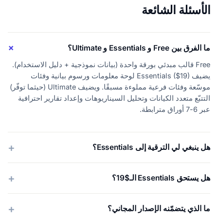
الأسئلة الشائعة
ما الفرق بين Free و Essentials و Ultimate؟
Free قالب مبدئي بورقة واحدة (بيانات نموذجية + دليل الاستخدام).
يضيف Essentials ($19) لوحة معلومات ورسوم بيانية وفئات
موسّعة وفئات فرعية مملوءة مسبقًا. ويضيف Ultimate (حيثما توفّر)
التتبّع متعدد الكيانات وتحليل السيناريوهات وإعداد تقارير احترافية
عبر 6-7 أوراق مترابطة.
هل ينبغي لي الترقية إلى Essentials؟
هل يستحق Essentials الـ$19؟
ما الذي يتضمّنه الإصدار المجاني؟