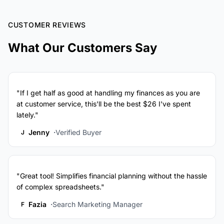
CUSTOMER REVIEWS
What Our Customers Say
"If I get half as good at handling my finances as you are
at customer service, this'll be the best $26 I've spent
lately."
Jenny
Verified Buyer
J
"Great tool! Simplifies financial planning without the hassle
of complex spreadsheets."
Fazia
Search Marketing Manager
F