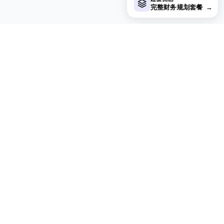
完整财务规划套餐
→
在寻找付费电子表格模板？
我们的付费模板包含高级多工作表仪表盘、原生 Excel 图表，
并持续更新。
查看付费模板
浏览所有 Essentials 模板