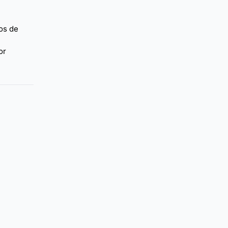
os de
or