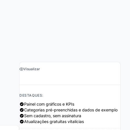
Visualizar
›
Obter a Planilha $19
DESTAQUES:
Painel com gráficos e KPIs
Categorias pré-preenchidas e dados de exemplo
Sem cadastro, sem assinatura
Atualizações gratuitas vitalícias