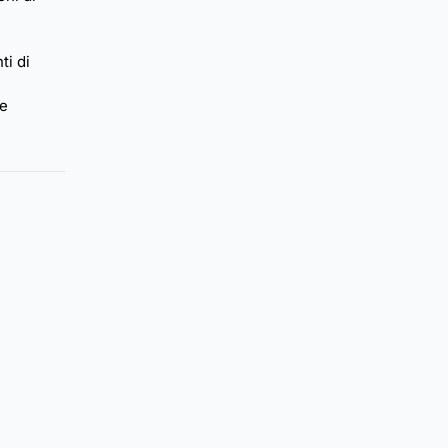
ti di
re