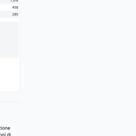
zione
oni di