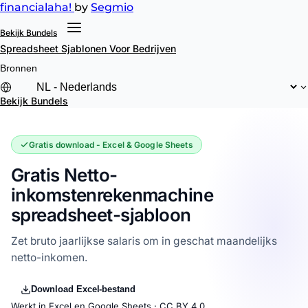
financial
aha!
by
Segmio
Bekijk Bundels
Spreadsheet Sjablonen
Voor Bedrijven
Bronnen
Bekijk Bundels
Gratis download - Excel & Google Sheets
Gratis Netto-
inkomstenrekenmachine
spreadsheet-sjabloon
Zet bruto jaarlijkse salaris om in geschat maandelijks
netto-inkomen.
Download Excel-bestand
Werkt in Excel en Google Sheets ·
CC BY 4.0