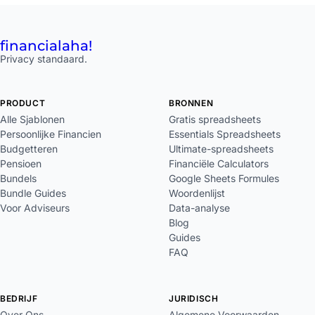
financial
aha!
Privacy standaard.
PRODUCT
BRONNEN
Alle Sjablonen
Gratis spreadsheets
Persoonlijke Financien
Essentials Spreadsheets
Budgetteren
Ultimate-spreadsheets
Pensioen
Financiële Calculators
Bundels
Google Sheets Formules
Bundle Guides
Woordenlijst
Voor Adviseurs
Data-analyse
Blog
Guides
FAQ
BEDRIJF
JURIDISCH
Over Ons
Algemene Voorwaarden