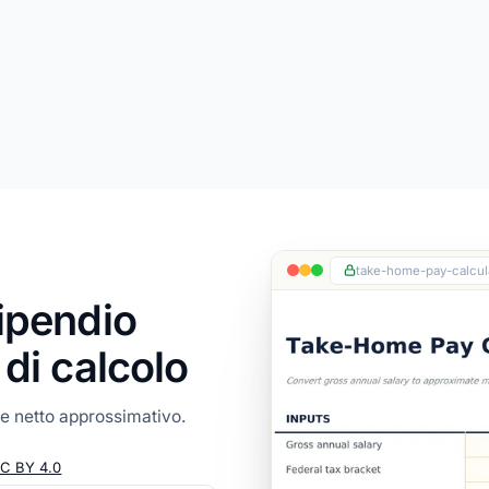
take-home-pay-calcula
tipendio
 di calcolo
le netto approssimativo.
C BY 4.0