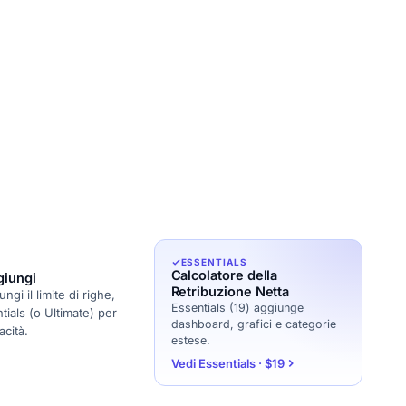
ESSENTIALS
Calcolatore della
giungi
Retribuzione Netta
gi il limite di righe,
Essentials (19) aggiunge
tials (o Ultimate) per
dashboard, grafici e categorie
cità.
estese.
Vedi Essentials · $19