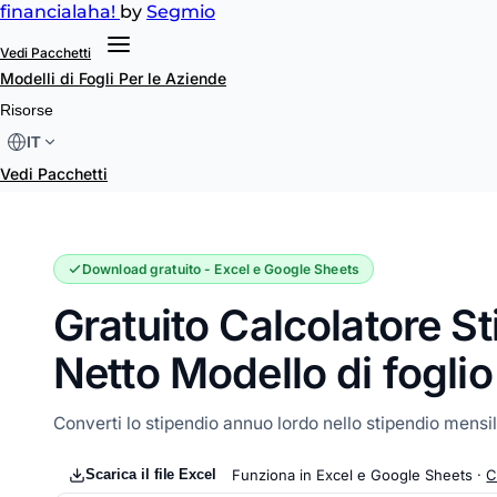
financial
aha!
by
Segmio
Vedi Pacchetti
Modelli di Fogli
Per le Aziende
Calcolatore Stipendio Netto
Risorse
IT
Vedi Pacchetti
Download gratuito - Excel e Google Sheets
Gratuito Calcolatore S
Netto Modello di foglio
Converti lo stipendio annuo lordo nello stipendio mensi
Scarica il file Excel
Funziona in Excel e Google Sheets ·
C