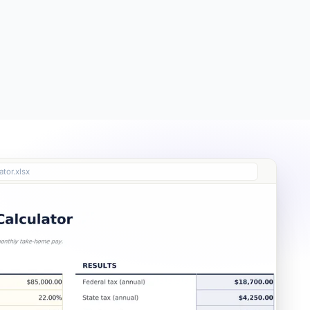
Free
Free
Essentials
$19
tor.xlsx