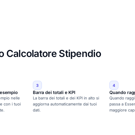
 Calcolatore Stipendio
3
4
i esempio
Barra dei totali e KPI
Quando rag
sempio nelle
La barra dei totali e dei KPI in alto si
Quando raggiun
e con i tuoi
aggiorna automaticamente dai tuoi
passa a Essen
te.
dati.
maggiore capa