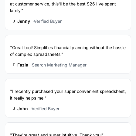
at customer service, this'll be the best $26 I've spent
lately."
Jenny
Verified Buyer
J
"Great tool! Simplifies financial planning without the hassle
of complex spreadsheets."
Fazia
Search Marketing Manager
F
"I recently purchased your super convenient spreadsheet,
it really helps me!"
John
Verified Buyer
J
"They're great and super intuitive. Thank you!"