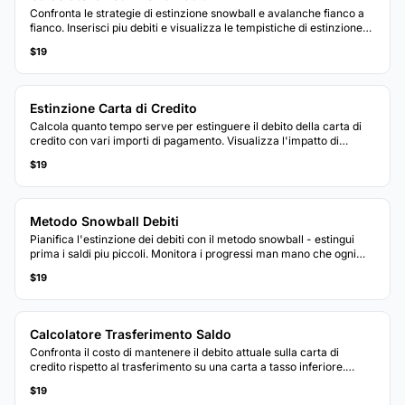
Confronta le strategie di estinzione snowball e avalanche fianco a
fianco. Inserisci piu debiti e visualizza le tempistiche di estinzione
previste e gli interessi totali per ogni metodo.
$19
Estinzione Carta di Credito
Calcola quanto tempo serve per estinguere il debito della carta di
credito con vari importi di pagamento. Visualizza l'impatto di
pagare piu del minimo ogni mese.
$19
Metodo Snowball Debiti
Pianifica l'estinzione dei debiti con il metodo snowball - estingui
prima i saldi piu piccoli. Monitora i progressi man mano che ogni
debito viene eliminato e i pagamenti confluiscono nel successivo.
$19
Calcolatore Trasferimento Saldo
Confronta il costo di mantenere il debito attuale sulla carta di
credito rispetto al trasferimento su una carta a tasso inferiore.
Considera commissioni di trasferimento, tassi promozionali e
$19
tempistiche di estinzione.