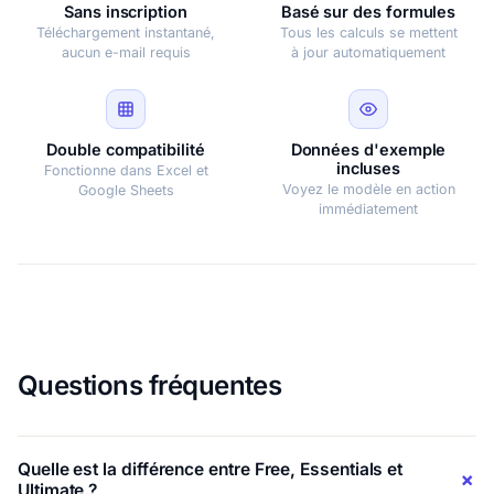
Sans inscription
Basé sur des formules
Téléchargement instantané,
Tous les calculs se mettent
aucun e-mail requis
à jour automatiquement
Double compatibilité
Données d'exemple
incluses
Fonctionne dans Excel et
Voyez le modèle en action
Google Sheets
immédiatement
Questions fréquentes
Quelle est la différence entre Free, Essentials et
Ultimate ?