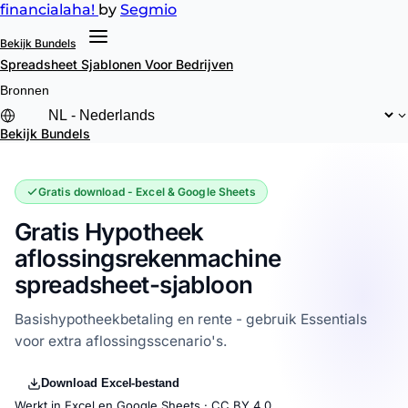
financial
aha!
by
Segmio
Bekijk Bundels
Spreadsheet Sjablonen
Voor Bedrijven
Bronnen
Bekijk Bundels
Gratis download - Excel & Google Sheets
Gratis Hypotheek
aflossingsrekenmachine
spreadsheet-sjabloon
Basishypotheekbetaling en rente - gebruik Essentials
voor extra aflossingsscenario's.
Download Excel-bestand
Werkt in Excel en Google Sheets ·
CC BY 4.0