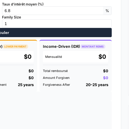
Taux d'intérêt moyen (%)
%
Family Size
culer
r)
Income-Driven (IDR)
LOWER PAYMENT
MONTANT REMIS
$0
$0
Mensualité
$0
$0
Total remboursé
$0
$0
Amount Forgiven
25 years
20-25 years
ment
Forgiveness After