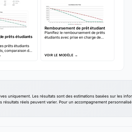
Remboursement de prêt étudiant
Planifiez le remboursement de prêts
e prêts étudiants
étudiants avec prise en charge de
plusieurs prêts et plans de
es prêts étudiants
remboursement. Consultez les délais
êts, comparaison des
projetés et le coût total selon différents
ement, analyse de
→
VOIR LE MODÈLE →
scénarios de paiement.
rojections de
s par mois.
tives uniquement. Les résultats sont des estimations basées sur les inf
s résultats réels peuvent varier. Pour un accompagnement personnalisé, v