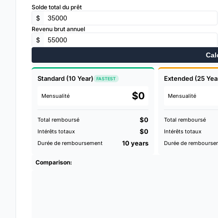
Solde total du prêt
$
Revenu brut annuel
$
Cal
Standard (10 Year)
Extended (25 Yea
FASTEST
$0
Mensualité
Mensualité
$0
Total remboursé
Total remboursé
$0
Intérêts totaux
Intérêts totaux
10 years
Durée de remboursement
Durée de rembourse
Comparison: