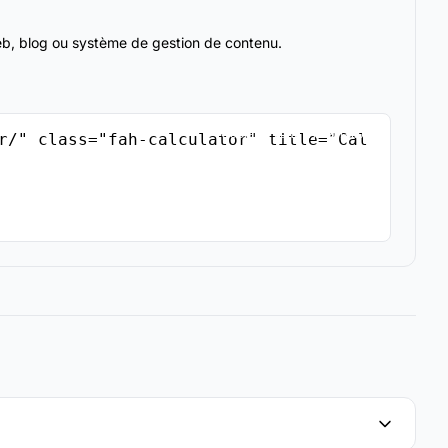
web, blog ou système de gestion de contenu.
Copier le code d'intégration
r/" class="fah-calculator" title="Cal