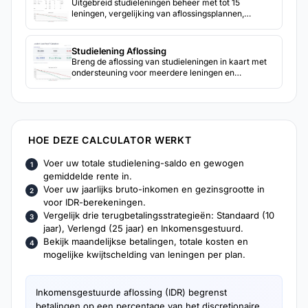
Uitgebreid studieleningen beheer met tot 15
leningen, vergelijking van aflossingsplannen,
herfinancieringsanalyse en maand-voor-maand
aflossingsprojecties.
Studielening Aflossing
Breng de aflossing van studieleningen in kaart met
ondersteuning voor meerdere leningen en
aflossingsplannen. Bekijk verwachte tijdlijnen en
totale kosten onder verschillende
betalingsscenario's.
HOE DEZE CALCULATOR WERKT
Voer uw totale studielening-saldo en gewogen
gemiddelde rente in.
Voer uw jaarlijks bruto-inkomen en gezinsgrootte in
voor IDR-berekeningen.
Vergelijk drie terugbetalingsstrategieën: Standaard (10
jaar), Verlengd (25 jaar) en Inkomensgestuurd.
Bekijk maandelijkse betalingen, totale kosten en
mogelijke kwijtschelding van leningen per plan.
Inkomensgestuurde aflossing (IDR) begrenst
betalingen op een percentage van het discretionaire