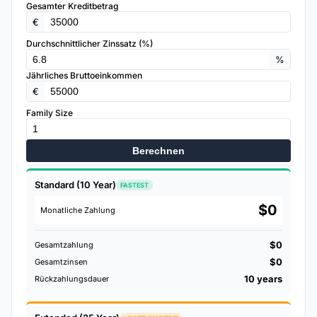
Gesamter Kreditbetrag
€
Durchschnittlicher Zinssatz (%)
%
Jährliches Bruttoeinkommen
€
Family Size
Berechnen
Standard (10 Year)
FASTEST
$0
Monatliche Zahlung
$0
Gesamtzahlung
$0
Gesamtzinsen
10 years
Rückzahlungsdauer