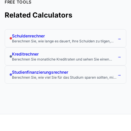
FREE TOOLS
Related Calculators
Schuldenrechner
→
Berechnen Sie, wie lange es dauert, Ihre Schulden zu tilgen,
und vergleichen Sie verschiedene Tilgungsstrategien.
Kreditrechner
→
Berechnen Sie monatliche Kreditraten und sehen Sie einen
vollständigen Tilgungsplan.
Studienfinanzierungsrechner
→
Berechnen Sie, wie viel Sie für das Studium sparen sollten, mit
prognostizierten zukünftigen Kosten und dem monatlichen
Sparbedarf für einen 529-Plan.