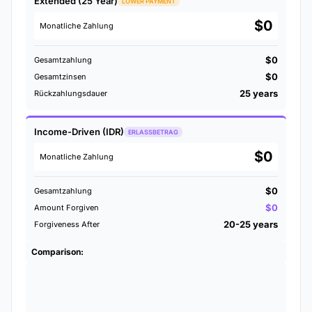
Extended (25 Year)
LOWER PAYMENT
$0
Monatliche Zahlung
$0
Gesamtzahlung
$0
Gesamtzinsen
25 years
Rückzahlungsdauer
Income-Driven (IDR)
ERLASSBETRAG
$0
Monatliche Zahlung
$0
Gesamtzahlung
$0
Amount Forgiven
20-25 years
Forgiveness After
Comparison: