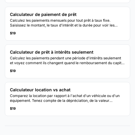
Calculateur de paiement de prêt
Calculez les paiements mensuels pour tout prêt à taux fixe.
Saisissez le montant, le taux d'intérêt et la durée pour voir les
détails du paiement et le coût total.
$19
Calculateur de prêt à intérêts seulement
Calculez les paiements pendant une période d'intérêts seulement
et voyez comment ils changent quand le remboursement du capital
commence. Comparez les coûts totaux avec un amortissement
$19
standard.
Calculateur location vs achat
Comparez la location par rapport à l'achat d'un véhicule ou d'un
équipement. Tenez compte de la dépréciation, de la valeur
résiduelle et du coût total de possession au fil du temps.
$19