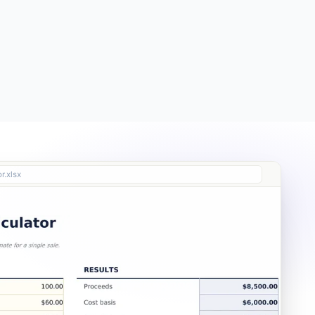
Free
Free
Essentials
$19
Ultimate
$29
r.xlsx