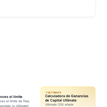
ULTIMATE
Calculadora de Ganancias
nces el límite
de Capital Ultimate
s el límite de filas,
Ultimate (29) añade
sentials (o Ultimate)