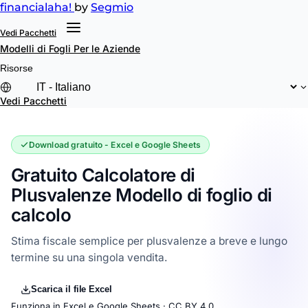
financial
aha!
by
Segmio
Vedi Pacchetti
Modelli di Fogli
Per le Aziende
Risorse
Vedi Pacchetti
Download gratuito - Excel e Google Sheets
Gratuito Calcolatore di
Plusvalenze Modello di foglio di
calcolo
Stima fiscale semplice per plusvalenze a breve e lungo
termine su una singola vendita.
Scarica il file Excel
Funziona in Excel e Google Sheets ·
CC BY 4.0