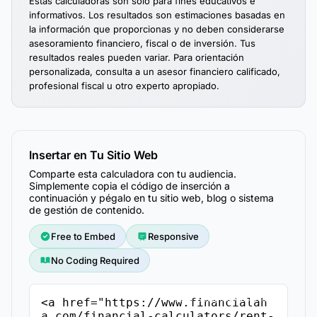
Estas calculadoras son solo para fines educativos e
informativos. Los resultados son estimaciones basadas en
la información que proporcionas y no deben considerarse
asesoramiento financiero, fiscal o de inversión. Tus
resultados reales pueden variar. Para orientación
personalizada, consulta a un asesor financiero calificado,
profesional fiscal u otro experto apropiado.
Insertar en Tu Sitio Web
Comparte esta calculadora con tu audiencia.
Simplemente copia el código de inserción a
continuación y pégalo en tu sitio web, blog o sistema
de gestión de contenido.
Free to Embed
Responsive
No Coding Required
Copiar Código de Inserción
<a href="https://www.financialah
a.com/financial-calculators/rent-