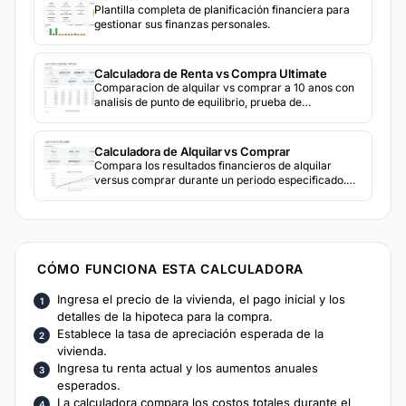
Plantilla completa de planificación financiera para
gestionar sus finanzas personales.
Calculadora de Renta vs Compra Ultimate
Comparacion de alquilar vs comprar a 10 anos con
analisis de punto de equilibrio, prueba de
sensibilidad y modelado de 3 escenarios para
explorar diferentes supuestos de mercado y
financieros.
Calculadora de Alquilar vs Comprar
Compara los resultados financieros de alquilar
versus comprar durante un periodo especificado.
Incluye apreciacion, implicaciones fiscales y costo
de oportunidad.
CÓMO FUNCIONA ESTA CALCULADORA
Ingresa el precio de la vivienda, el pago inicial y los
detalles de la hipoteca para la compra.
Establece la tasa de apreciación esperada de la
vivienda.
Ingresa tu renta actual y los aumentos anuales
esperados.
La calculadora compara los costos totales durante el