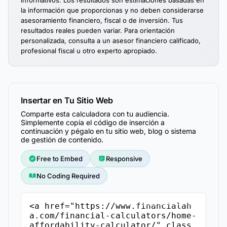
informativos. Los resultados son estimaciones basadas en
la información que proporcionas y no deben considerarse
asesoramiento financiero, fiscal o de inversión. Tus
resultados reales pueden variar. Para orientación
personalizada, consulta a un asesor financiero calificado,
profesional fiscal u otro experto apropiado.
Insertar en Tu Sitio Web
Comparte esta calculadora con tu audiencia.
Simplemente copia el código de inserción a
continuación y pégalo en tu sitio web, blog o sistema
de gestión de contenido.
Free to Embed
Responsive
No Coding Required
Copiar Código de Inserción
<a href="https://www.financialah
a.com/financial-calculators/home-
affordability-calculator/" class