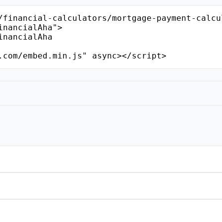
/financial-calculators/mortgage-payment-calcu
nancialAha">

.com/embed.min.js" async></script>