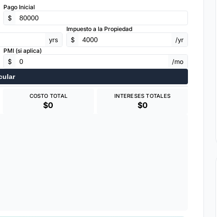
Pago Inicial
$
Impuesto a la Propiedad
yrs
$
/yr
PMI (si aplica)
$
/mo
cular
COSTO TOTAL
INTERESES TOTALES
$0
$0