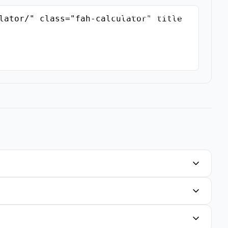
Copiar Código de Inserción
lator/" class="fah-calculator" title