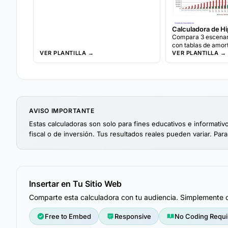
Calculadora de H
Compara 3 escenar
con tablas de amor
VER PLANTILLA →
analisis de pagos e
VER PLANTILLA →
calculadora de ref
integrada.
AVISO IMPORTANTE
Estas calculadoras son solo para fines educativos e informati
fiscal o de inversión. Tus resultados reales pueden variar. Para
Insertar en Tu Sitio Web
Comparte esta calculadora con tu audiencia. Simplemente co
Free to Embed
Responsive
No Coding Requi