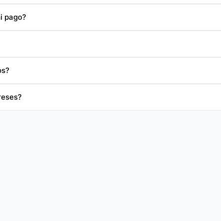
i pago?
os?
ereses?