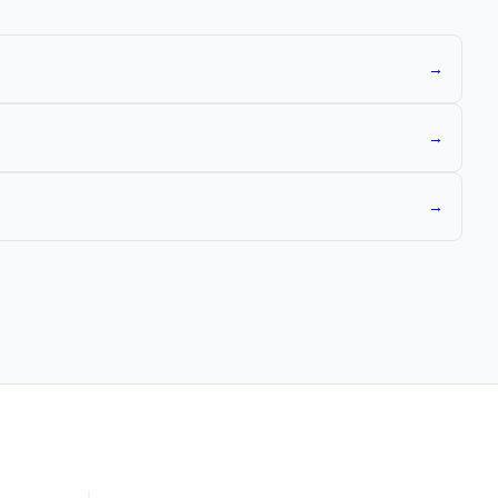
→
→
→