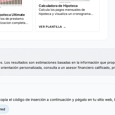
Calculadora de Hipoteca
Calcula los pagos mensuales de
hipoteca y visualiza un cronograma
ipoteca Ultimate
completo de amortizacion. Ingresa el
ios de prestamo
monto del prestamo, la tasa y el plazo
tizacion completas,
para ver el desglose de pagos durante
xtra y una
VER PLANTILLA →
la vida del prestamo.
inanciamiento
vos. Los resultados son estimaciones basadas en la información que pro
 orientación personalizada, consulta a un asesor financiero calificado, p
pia el código de inserción a continuación y pégalo en tu sitio web, 
red