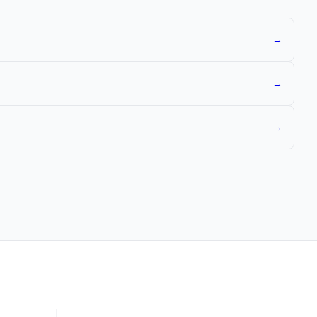
→
→
→