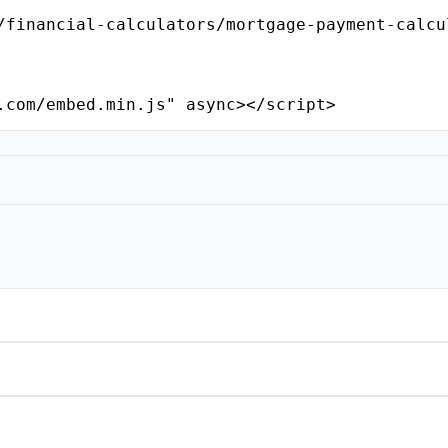
/financial-calculators/mortgage-payment-calcu
.com/embed.min.js" async></script>