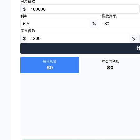
房屋价格
$
利率
贷款期限
%
房屋保险
$
/yr
每月总额
本金与利息
$0
$0