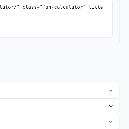
复制嵌入代码
lator/" class="fah-calculator" title