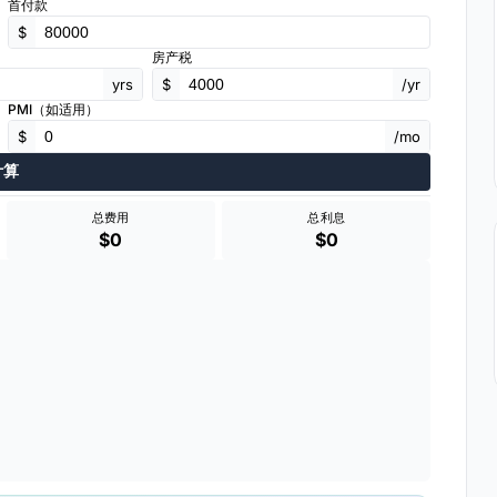
首付款
$
房产税
yrs
$
/yr
PMI（如适用）
$
/mo
计算
总费用
总利息
$0
$0