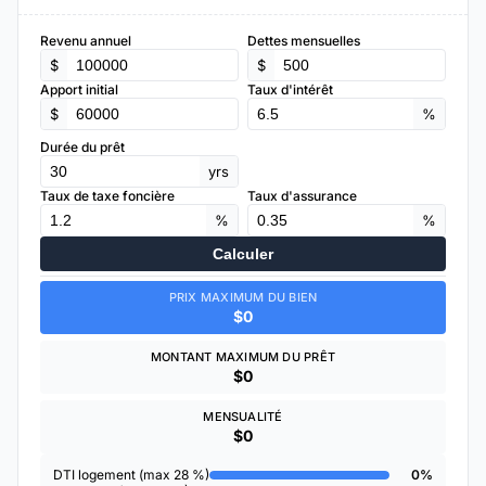
Revenu annuel
Dettes mensuelles
$
$
Apport initial
Taux d'intérêt
$
%
Durée du prêt
yrs
Taux de taxe foncière
Taux d'assurance
%
%
Calculer
PRIX MAXIMUM DU BIEN
$0
MONTANT MAXIMUM DU PRÊT
$0
MENSUALITÉ
$0
DTI logement (max 28 %)
0%