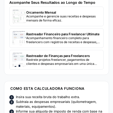
Acompanhe Seus Resultados ao Longo do Tempo
Orcamento Mensal
Acompanhe e gerencie suas receitas e despesas
mensais de forma eficaz.
Rastreador Financeiro para Freelancer Ultimate
Acompanhamento financeiro completo para
freelancers com registros de receitas e despesas,
analise de lucratividade por cliente, estimativas
trimestrais de impostos e demonstracao anual de
lucros e perdas.
Rastreador de Finanças para Freelancers
Rastreie projetos freelancer, pagamentos de
clientes e despesas empresariais em uma única
planilha. Veja receita total, faturas pendentes e
margens de lucro.
COMO ESTA CALCULADORA FUNCIONA
Insira sua receita bruta do trabalho extra.
Subtraia as despesas empresariais (quilometragem,
materiais, equipamentos).
Informe sua alíquota de imposto de renda com base na