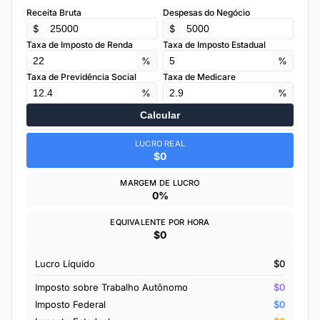
Receita Bruta
Despesas do Negócio
$
$
Taxa de Imposto de Renda
Taxa de Imposto Estadual
%
%
Taxa de Previdência Social
Taxa de Medicare
%
%
Calcular
LUCRO REAL
$0
MARGEM DE LUCRO
0%
EQUIVALENTE POR HORA
$0
Lucro Líquido
$0
Imposto sobre Trabalho Autônomo
$0
Imposto Federal
$0