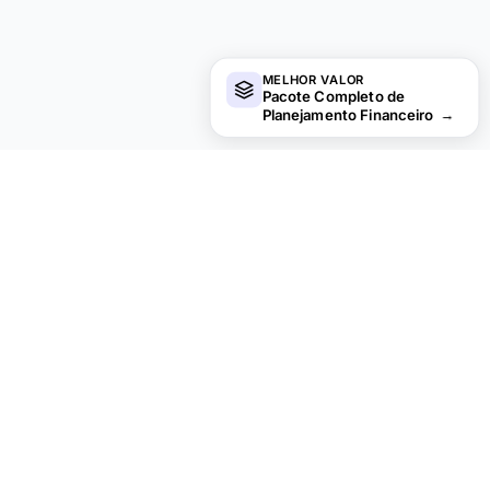
MELHOR VALOR
Pacote Completo de
Planejamento Financeiro
→
financial
aha!
Privacidade por padrao.
PRODUTO
RECURSOS