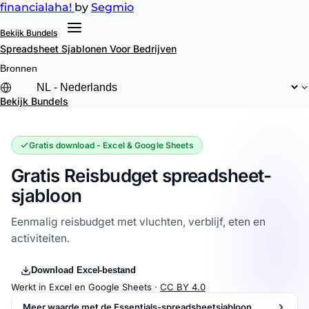
financial
aha!
by
Segmio
Bekijk Bundels
Spreadsheet Sjablonen
Voor Bedrijven
Bronnen
Bekijk Bundels
Gratis download - Excel & Google Sheets
Gratis Reisbudget spreadsheet-
sjabloon
Eenmalig reisbudget met vluchten, verblijf, eten en
activiteiten.
Download Excel-bestand
Werkt in Excel en Google Sheets ·
CC BY 4.0
Meer waarde met de Essentials-spreadsheetsjabloon