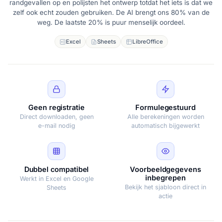
randgevallen op en polijsten het ontwerp totdat het iets is dat we
zelf ook echt zouden gebruiken. De AI brengt ons 80% van de
weg. De laatste 20% is puur menselijk oordeel.
Excel
Sheets
LibreOffice
Geen registratie
Formulegestuurd
Direct downloaden, geen
Alle berekeningen worden
e-mail nodig
automatisch bijgewerkt
Dubbel compatibel
Voorbeeldgegevens
inbegrepen
Werkt in Excel en Google
Bekijk het sjabloon direct in
Sheets
actie