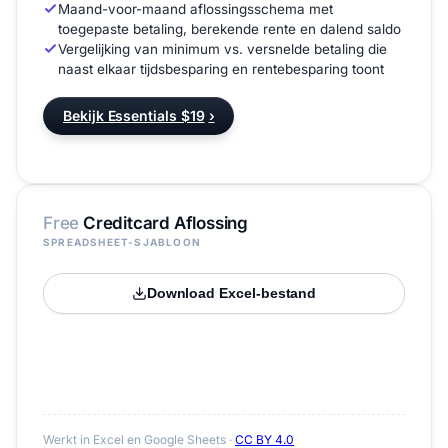
Maand-voor-maand aflossingsschema met
toegepaste betaling, berekende rente en dalend saldo
Vergelijking van minimum vs. versnelde betaling die
naast elkaar tijdsbesparing en rentebesparing toont
Bekijk Essentials $19
›
Free
Creditcard Aflossing
SPREADSHEET-SJABLOON
Download Excel-bestand
Werkt in Excel en Google Sheets ·
CC BY 4.0