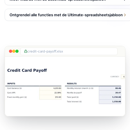
Ontgrendel alle functies met de Ultimate-spreadsheetsjabloon
credit-card-payoff.xlsx