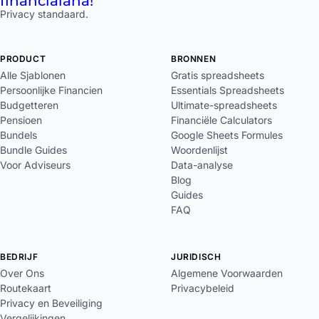
financial
aha!
Privacy standaard.
PRODUCT
BRONNEN
Alle Sjablonen
Gratis spreadsheets
Persoonlijke Financien
Essentials Spreadsheets
Budgetteren
Ultimate-spreadsheets
Pensioen
Financiële Calculators
Bundels
Google Sheets Formules
Bundle Guides
Woordenlijst
Voor Adviseurs
Data-analyse
Blog
Guides
FAQ
BEDRIJF
JURIDISCH
Over Ons
Algemene Voorwaarden
Routekaart
Privacybeleid
Privacy en Beveiliging
Vergelijkingen