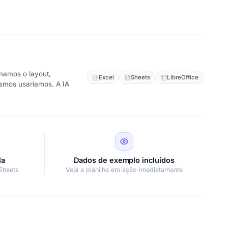
namos o layout,
Excel
Sheets
LibreOffice
esmos usaríamos. A IA
la
Dados de exemplo incluídos
Sheets
Veja a planilha em ação imediatamente