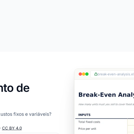
break-even-analysis.xl
nto de
ustos fixos e variáveis?
·
CC BY 4.0