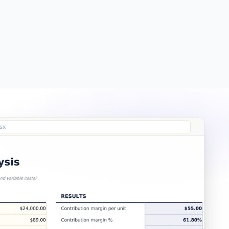
Free
Free
Essentials
$19
sx