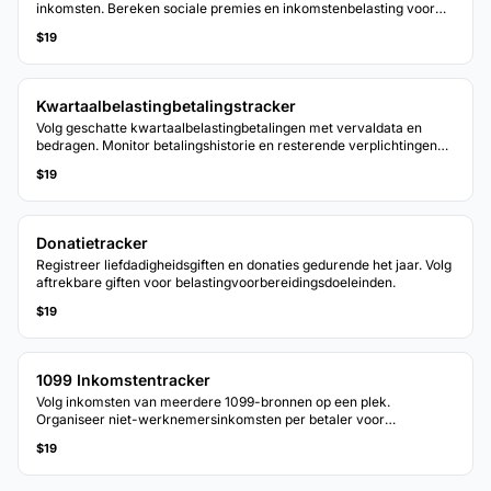
inkomsten. Bereken sociale premies en inkomstenbelasting voor
zelfstandig ondernemers.
$19
Kwartaalbelastingbetalingstracker
Volg geschatte kwartaalbelastingbetalingen met vervaldata en
bedragen. Monitor betalingshistorie en resterende verplichtingen
voor het belastingjaar.
$19
Donatietracker
Registreer liefdadigheidsgiften en donaties gedurende het jaar. Volg
aftrekbare giften voor belastingvoorbereidingsdoeleinden.
$19
1099 Inkomstentracker
Volg inkomsten van meerdere 1099-bronnen op een plek.
Organiseer niet-werknemersinkomsten per betaler voor
nauwkeurige belastingaangifte.
$19