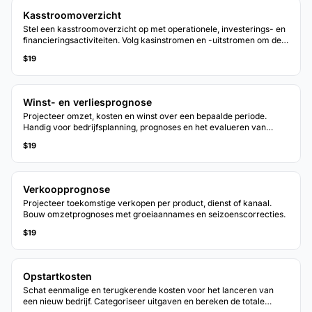
Kasstroomoverzicht
Stel een kasstroomoverzicht op met operationele, investerings- en
financieringsactiviteiten. Volg kasinstromen en -uitstromen om de
netto kaspositie te zien.
$19
Winst- en verliesprognose
Projecteer omzet, kosten en winst over een bepaalde periode.
Handig voor bedrijfsplanning, prognoses en het evalueren van
financiele scenario's.
$19
Verkoopprognose
Projecteer toekomstige verkopen per product, dienst of kanaal.
Bouw omzetprognoses met groeiaannames en seizoenscorrecties.
$19
Opstartkosten
Schat eenmalige en terugkerende kosten voor het lanceren van
een nieuw bedrijf. Categoriseer uitgaven en bereken de totale