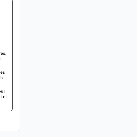
s
res,
s
les
is
uil
t et