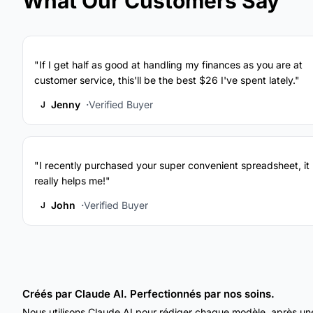
What Our Customers Say
"If I get half as good at handling my finances as you are at
customer service, this'll be the best $26 I've spent lately."
Jenny
Verified Buyer
J
"I recently purchased your super convenient spreadsheet, it
really helps me!"
John
Verified Buyer
J
Créés par Claude AI. Perfectionnés par nos soins.
Nous utilisons Claude AI pour rédiger chaque modèle, après un