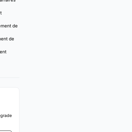
t
tement de
ement de
ent
e-grade