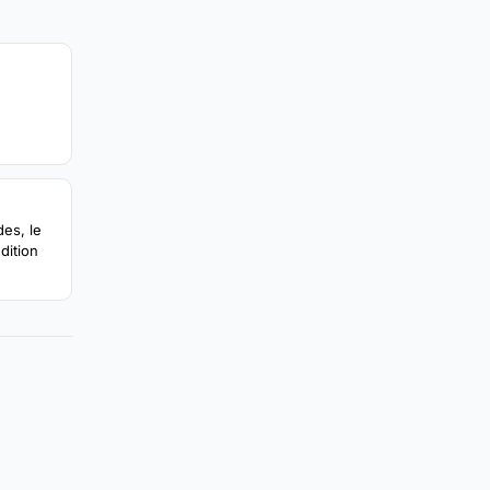
es, le
édition