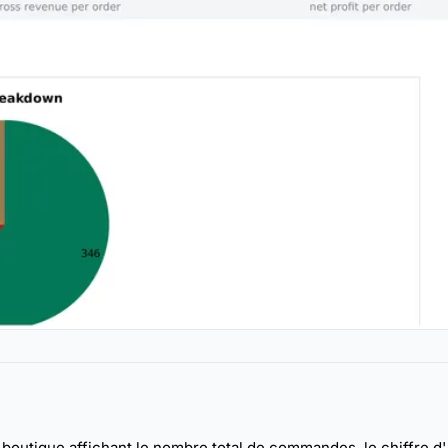
boutique affichant le nombre total de commandes, le chiffre d'